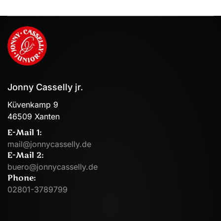
Jonny Casselly jr.
Küvenkamp 9
46509 Xanten
E-Mail 1:
mail@jonnycasselly.de
E-Mail 2:
buero@jonnycasselly.de
Phone:
02801-3789799