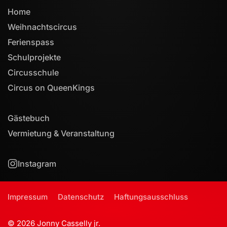
Home
Weihnachtscircus
Ferienspass
Schulprojekte
Circusschule
Circus on QueenKings
Gästebuch
Vermietung & Veranstaltung
Instagram
Impressum
Datenschutz
Haftungsausschluss
©
2026
Jonny Casselly jr.