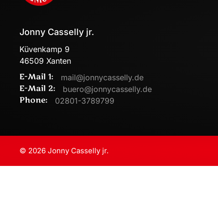
Jonny Casselly jr.
Küvenkamp 9
46509 Xanten
E-Mail 1:
mail@jonnycasselly.de
E-Mail 2:
buero@jonnycasselly.de
Phone:
02801-3789799
©
2026
Jonny Casselly jr.