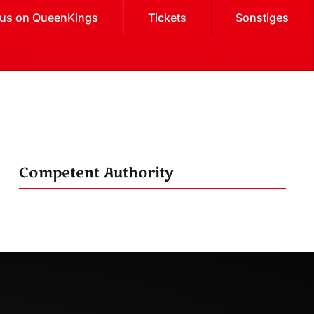
cus on QueenKings
Tickets
Sonstiges
Competent Authority