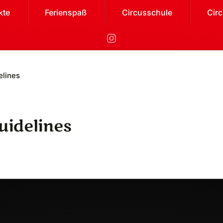
kte
Ferienspaß
Circusschule
Cir
elines
uidelines