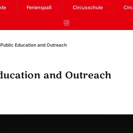
kte
Ferienspaß
Circusschule
Cir
Public Education and Outreach
Education and Outreach