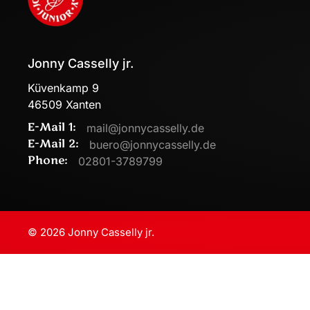
Jonny Casselly jr.
Küvenkamp 9
46509 Xanten
E-Mail 1:
mail@jonnycasselly.de
E-Mail 2:
buero@jonnycasselly.de
Phone:
02801-3789799
©
2026
Jonny Casselly jr.