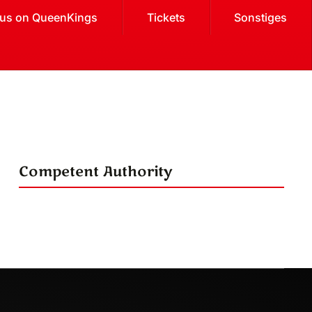
cus on QueenKings
Tickets
Sonstiges
Competent Authority