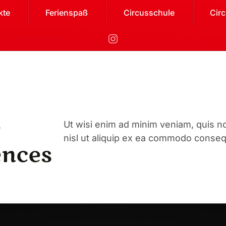
kte
Ferienspaß
Circusschule
Cir
r
Ut wisi enim ad minim veniam, quis nos
nisl ut aliquip ex ea commodo conseq
ences