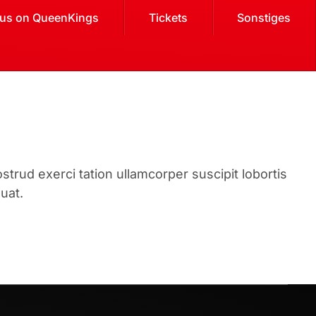
cus on QueenKings
Tickets
Sonstiges
trud exerci tation ullamcorper suscipit lobortis
uat.