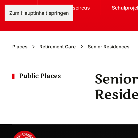
Home
Weihnachtscircus
Schulproje
Zum Hauptinhalt springen
Places
Retirement Care
Senior Residences
Senio
Public Places
Resid