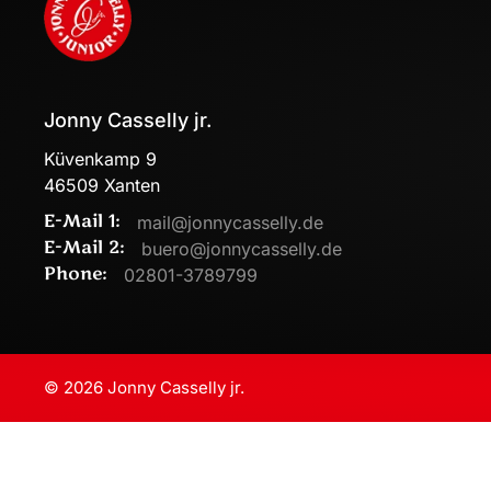
Jonny Casselly jr.
Küvenkamp 9
46509 Xanten
E-Mail 1:
mail@jonnycasselly.de
E-Mail 2:
buero@jonnycasselly.de
Phone:
02801-3789799
©
2026
Jonny Casselly jr.